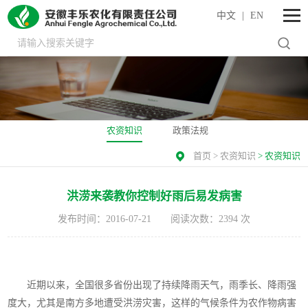
中文
|
EN
农资知识
政策法规
首页
>
农资知识
>
农资知识
洪涝来袭教你控制好雨后易发病害
发布时间：2016-07-21
阅读次数：
2394
次
近期以来，全国很多省份出现了持续降雨天气，雨季长、降雨强
度大，尤其是南方多地遭受洪涝灾害，这样的气候条件为农作物病害