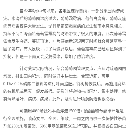
自今年6月中旬以来，各地区连降暴雨，一部分果园内涝成
灾。水淹后的葡萄园湿度过大，葡萄霜霉病、葡萄白腐病、葡萄炭疽
病等病害容易大量发生。尤其是葡萄霜霉病的发生和雨水息息相关，
持续不间断降雨给葡萄霜霉病的防治带来了很大的难度。此次葡萄霜
霉病发生突然、蔓延迅速，叶片感病后短短两天时间就会蔓延至整个
园子发病，有人反映，打了两遍药以后，葡萄霜霉病已经明显得到了
控制，但是一下雨又会反复侵染，增加了防治难度。
针对受害实际情况，结合葡萄园管理要点，应及时疏通园内
沟渠，排出园内积水，同时做好中耕松土、合理追肥，可用
0.1%~0.2%磷酸二氢钾等进行叶面追肥。待树势恢复后，再施用腐熟
的有机肥或尿素，促发新根。要及时将杂物带出园地，集中处理。修
剪清除落叶、病枝、病果，此外，及时进行喷药防治也很必要。
可选用40%烯酰吗啉悬浮液1500倍+嘧菌酯和苯醚甲环唑进
行全园喷施，喷药要早、全面、细致。一周之内再喷一次保护性杀菌
剂如250g/L嘧菌酯、50%甲基硫菌灵SC进行预防。并根据各自园内虫