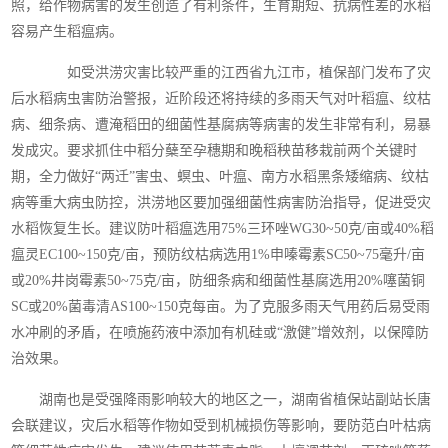
照，给作物病害的发生创造了有利条件，生育期短、抗病性差的水稻
容易产生稻瘟病。
如受洪涝灾害比较严重的江西省九江市，植保部门发布了灾
后水稻病虫害防治警报，近阶段还将持续的多雨天气对叶稻瘟、纹枯
病、细条病、遭淹稻田的细菌性基腐病等病害的发生非常有利，易暴
发成灾。要求抓住中稻分蘖至孕穗期和晚稻秧苗移栽前两个关键时
期，全力做好“两迁”害虫、螟虫、叶瘟、南方水稻黑条矮缩病、纹枯
病等重大病虫防控，洪涝地区要加强细菌性病害防治指导，促进受灾
水稻恢复生长。建议防叶稻瘟选用75%三环唑WG30~50克/亩或40%稻
瘟灵EC100~150克/亩，预防纹枯病选用1%申嗪霉素SC50~75毫升/亩
或20%井岗霉素50~75克/亩，防细条病和细菌性基腐选用20%噻菌铜
SC或20%菌毒清AS100~150克每亩。为了克服多雨天气用药后易受雨
水冲刷的矛盾，在喷施药液中添加有机硅或“激健”增效剂，以保障防
治效果。
湖南也是受强降雨影响较大的地区之一，湖南省植保站副站长唐
会联建议，灾后水稻等作物如受到机械损伤等影响，要防范白叶枯病