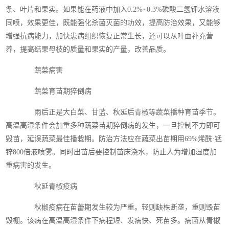
条、叶片和果实。如果能在药液中加入0.2%~0.3%磷酸二氢钾水溶液
同喷，效果更佳，既能强化杀菌灭菌的功效，提高防治效果，又能够
增强抗病能力，加快患病组织恢复正常生长，还可以从叶面补充营
养，提高结果母枝的质量和果实的产量，改善品质。
蔬菜病害
蔬菜育苗期猝倒病
雨后正是大白菜、甘蓝、秋延后青椒等蔬菜播种育苗季节。
高温高湿条件会加重多种蔬菜苗期猝倒病的发生，一旦控制不力即可
毁苗，延误蔬菜最佳播栽期。防治方法应在蔬菜出苗期用69%烯酰·锰
锌800倍液喷雾。同时出苗后要控制苗床浇水，防止人为增加湿度加
重病害的发生。
秋延青椒疫病
秋椒疫病在苗蕾期发生较为严重。轻则缺株断垄，重则毁苗
毁棚。该病在高温高湿条件下病程短、发病快、死苗多。病菌从青椒