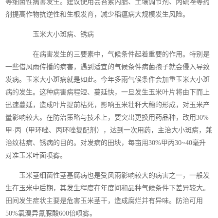
等细菌性病害发生。建议使用芸苔素内脂、土壤调节剂、丙硫唑等药
剂提高作物抗逆性和生根发育，减少稻瘟病大规模发生风险。
玉米大小斑病、锈病
在病害发生的三要素中，气候条件起着重要的作用。特别是
一些借风雨传播的病害，遇到适宜的气候条件病菌孢子就会侵入导致
发病。玉米大小斑病就是如此。今年多雨气候条件会加重玉米大小斑
病的发生。这种病害病程短、蔓延快，一旦发生玉米叶片将由下而上
迅速蔓延，造成叶片提前枯死，影响玉米壮秆大穗的形成，对玉米产
量影响较大。在防治策略与技术上，要突出更换用药品种，改用30%
甲·丙（甲环唑、丙环唑复配剂），达到一次用药，主治大小斑病，兼
治纹枯病、锈病的目的。对发病的田块，每亩用30%甲丙30~40毫升
对准玉米叶面喷雾。
玉米茎细菌性茎基腐病也是受风雨影响较大的病害之一，一般发
生在玉米中后期，其发生程度在年度间和品种气候条件下差异较大。
田间发生症状主要是危害玉米茎干，造成腐烂并有异味。防治可用
50%氯溴异氰脲酸600倍喷雾。