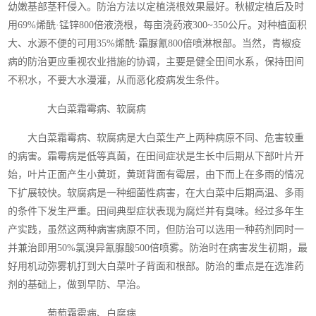
幼嫩基部茎秆侵入。防治方法以定植浇根效果最好。秋椒定植后及时
用69%烯酰·锰锌800倍液浇根，每亩浇药液300~350公斤。对种植面积
大、水源不便的可用35%烯酰·霜脲氰800倍喷淋根部。当然，青椒疫
病的防治更应重视农业措施的协调，主要是健全田间水系，保持田间
不积水，不要大水漫灌，从而恶化疫病发生条件。
大白菜霜霉病、软腐病
大白菜霜霉病、软腐病是大白菜生产上两种病原不同、危害较重
的病害。霜霉病是低等真菌，在田间症状是生长中后期从下部叶片开
始，叶片正面产生小黄斑，黄斑背面有霉层，由下而上在多雨的情况
下扩展较快。软腐病是一种细菌性病害，在大白菜中后期高温、多雨
的条件下发生严重。田间典型症状表现为腐烂并有臭味。经过多年生
产实践，虽然这两种病害病原不同，但防治可以选用一种药剂同时一
并兼治即用50%氯溴异氰脲酸500倍喷雾。防治时在病害发生初期，最
好用机动弥雾机打到大白菜叶子背面和根部。防治的重点是在选准药
剂的基础上，做到早防、早治。
葡萄霜霉病、白腐病