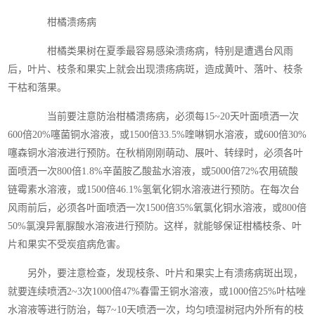
柑橘溃疡病
柑橘类果树在夏季最容易感染溃疡病，特别是遭遇台风雨
后，叶片、枝条和果实上就会出现溃疡病斑，造成黄叶、落叶、枝条
干枯和落果。
当前要注意防治柑橘溃疡病，必须每15~20天叶面喷洒一次
600倍20%噻菌铜水溶液，或1500倍33.5%喹啉铜水溶液，或600倍30%
噻森铜水溶液进行预防。在秋梢刚刚萌动、展叶、转绿时，必须各叶
面喷洒一次800倍1.8%辛菌胺乙酸盐水溶液，或5000倍72%农用硫酸
链霉素水溶液，或1500倍46.1%氢氧化铜水溶液进行预防。在每次台
风雨前后，必须各叶面喷洒一次1500倍35%氧氯化铜水溶液，或800倍
50%氯溴异氰脲酸水溶液进行预防。这样，就能够保证柑橘枝条、叶
片和果实不受炭疽病危害。
另外，要注意检查，发现枝条、叶片和果实上有溃疡病斑出现，
就要连续喷洒2~3次1000倍47%春雷王铜水溶液，或1000倍25%叶枯唑
水溶液等进行防治，每7~10天喷洒一次，均匀喷湿树冠内外所有的枝