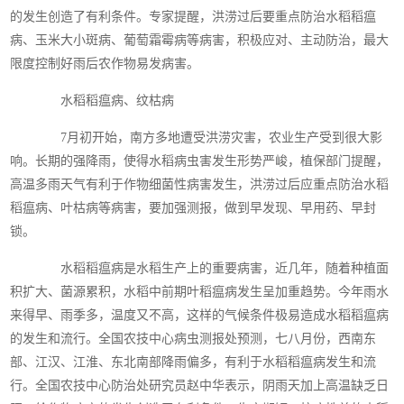
的发生创造了有利条件。专家提醒，洪涝过后要重点防治水稻稻瘟
病、玉米大小斑病、葡萄霜霉病等病害，积极应对、主动防治，最大
限度控制好雨后农作物易发病害。
水稻稻瘟病、纹枯病
7月初开始，南方多地遭受洪涝灾害，农业生产受到很大影
响。长期的强降雨，使得水稻病虫害发生形势严峻，植保部门提醒，
高温多雨天气有利于作物细菌性病害发生，洪涝过后应重点防治水稻
稻瘟病、叶枯病等病害，要加强测报，做到早发现、早用药、早封
锁。
水稻稻瘟病是水稻生产上的重要病害，近几年，随着种植面
积扩大、菌源累积，水稻中前期叶稻瘟病发生呈加重趋势。今年雨水
来得早、雨季多，温度又不高，这样的气候条件极易造成水稻稻瘟病
的发生和流行。全国农技中心病虫测报处预测，七八月份，西南东
部、江汉、江淮、东北南部降雨偏多，有利于水稻稻瘟病发生和流
行。全国农技中心防治处研究员赵中华表示，阴雨天加上高温缺乏日