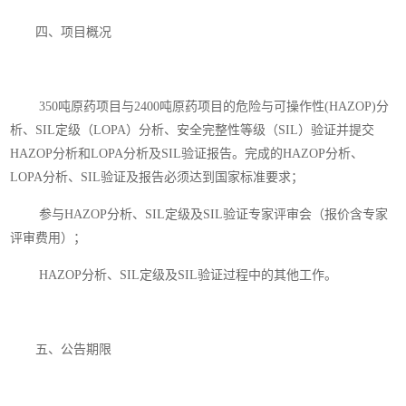
四、项目概况
350
吨原药项目与
2400
吨原药项目的危险与可操作性
(HAZOP)
分
析、
SIL
定级（
LOPA
）分析、安全完整性等级（
SIL
）验证并提交
HAZOP
分析和
LOPA
分析及
SIL
验证报告。完成的
HAZOP
分析、
LOPA
分析、
SIL
验证及报告必须达到国家标准要求；
参与
HAZOP
分析、
SIL
定级及
SIL
验证专家评审会（报价含专家
评审费用）；
HAZOP
分析、
SIL
定级及
SIL
验证过程中的其他工作
。
五、公告期限