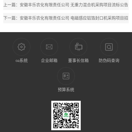
上一篇：安徽丰乐农化有限责任公司 无重力混合机采购项目流标公告
下一篇：安徽丰乐农化有限责任公司 电磁感应铝箔封口机采购项目招
标公告（二次）
oa系统
企业邮箱
董事长信箱
防伪码查询
预算系统