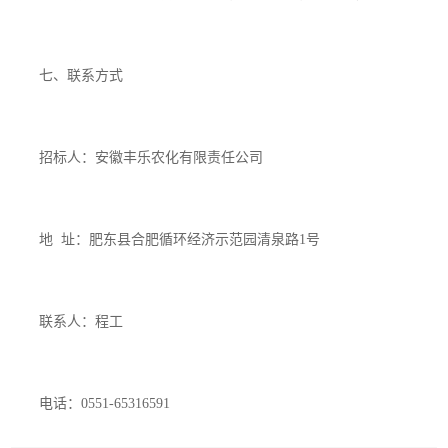
七、联系方式
招标人：安徽丰乐农化有限责任公司
地
址：肥东县合肥循环经济示范园清泉路
1
号
联系人：程工
电话：
0551-
65316591