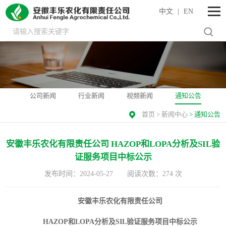
中文
|
EN
公司新闻
行业新闻
视频新闻
通知公告
首页
>
新闻中心
>
通知公告
安徽丰乐农化有限责任公司 HAZOP和LOPA分析及SIL验
证服务项目中标公示
发布时间：2024-05-27
阅读次数：
274
次
安徽丰乐农化有限责任公司
HAZOP
和
LOPA
分析及
SIL
验证服务项目中
标
公示